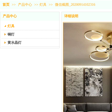
首页
>>
产品中心
>>
灯具
>>
微信截图_20200914102316
产品中心
详细说明
灯具
铜灯
黄水晶灯